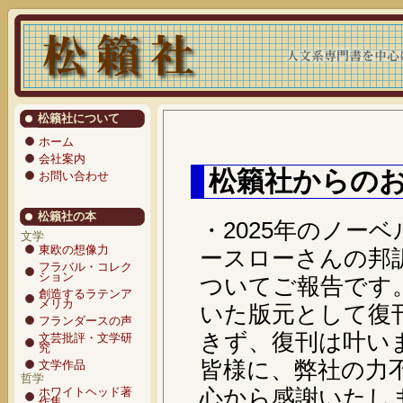
松籟社について
ホーム
会社案内
松籟社からの
お問い合わせ
松籟社の本
・2025年のノー
文学
東欧の想像力
ースローさんの邦
フラバル・コレク
ション
ついてご報告です
創造するラテンア
メリカ
いた版元として復
フランダースの声
きず、復刊は叶い
文芸批評・文学研
究
皆様に、弊社の力
文学作品
哲学
心から感謝いたし
ホワイトヘッド著
作集