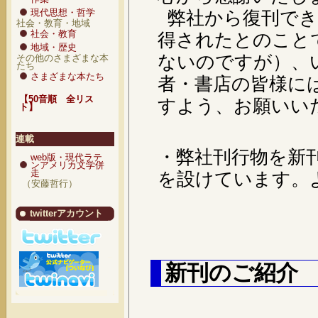
現代思想・哲学
弊社から復刊でき
社会・教育・地域
社会・教育
得されたとのこと
地域・歴史
ないのですが）、
その他のさまざまな本
たち
さまざまな本たち
者・書店の皆様に
【50音順 全リス
すよう、お願いい
ト】
連載
・弊社刊行物を新
web版・現代ラテ
ンアメリカ文学併
走
を設けています。
（安藤哲行）
twitterアカウント
新刊のご紹介